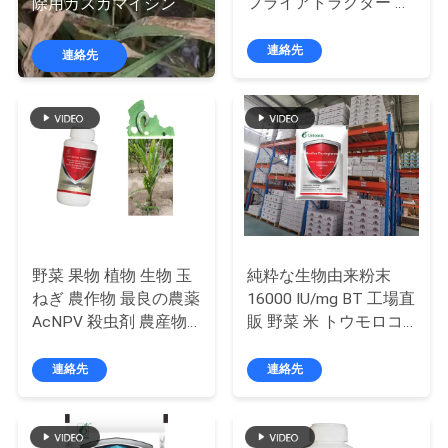
デ
フライアトラクター 昆
除用カスガマイシン
虫 フェロモン餌
オ
連絡先
連絡先
私
達
に
つ
い
野菜 果物 植物 生物 玉
純粋な生物由来粉末
ねぎ 農作物 最良の農薬
16000 IU/mg BT 工場直
て
AcNPV 殺虫剤 農産物
販 野菜 米 トウモロコ
害虫
シ 害虫駆除
連絡先
連絡先
工
場