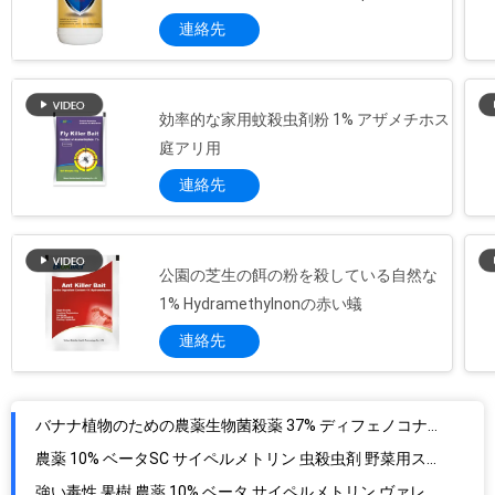
連絡先
PRIVACY
POLICY
効率的な家用蚊殺虫剤粉 1% アザメチホス
庭アリ用
連絡先
公園の芝生の餌の粉を殺している自然な
1% Hydramethylnonの赤い蟻
連絡先
バナナ植物のための農薬生物菌殺薬 37% ディフェノコナゾール WDG
農薬 10% ベータSC サイペルメトリン 虫殺虫剤 野菜用スプレー
強い毒性 果樹 農薬 10% ベータ サイペルメトリン ヴァレレート SC レピドプテリア 害虫