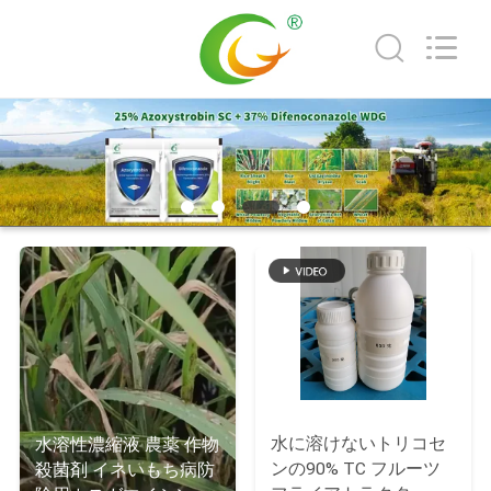
2022
-
2026
Wuhan
Chuqiang
Biological
Technology
Co.,ltd.
家
All
Rights
Reserved.
プ
ロ
ダ
ク
ト
ビ
水に溶けないトリコセ
水溶性濃縮液 農薬 作物
ンの90% TC フルーツ
殺菌剤 イネいもち病防