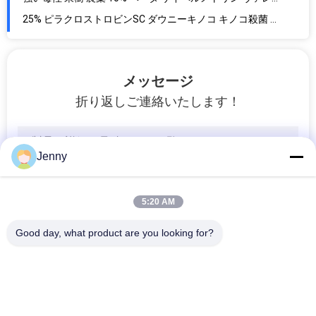
25% ピラクロストロビンSC ダウニーキノコ キノコ殺菌 黄瓜 米病
ティフルザミドSC 生物学的キノコ殺虫剤 米殻虫病の治療
200ml 10% ピリプロキシフェン SC 蚊の卵 殺虫剤 幼虫 胚の発達を阻害する
メッセージ
10% ベータサイペルメトリンSC 家用アリ殺虫剤 室内蚊 都市害虫
折り返しご連絡いたします！
10% ベータサイペルメトリン 蚊幼虫殺虫剤 SC 稀释スプレー 内外環境
ゴキブリのカのはえのノミの蟻のための自然なエキスの1.5%のピレトリンの家の害虫のキラー殺虫剤
家族 ホテル 蚊 殺虫剤 1.5% ピレトリン 蚊 駆除剤 EW 速やかに飛ぶ
Jenny
バイオロジカル殺虫剤 50% ピメトロジン殺虫剤粉
50% ピメトロジン WP 天然植物用殺虫剤 カブスローパー
5:20 AM
50% ピメトロジン WP 制御 果物・野菜 虫殺剤
農産物 米 小麦 害虫剤 50% ピメトロジン WP 虫虫対策
Good day, what product are you looking for?
緑茶樹殺虫剤 ピメトロジン 50 Wg WP レフホッパー 殺虫剤
SC 農薬 10% ベータサイペルメトリン 虫殺虫剤 野菜 果樹
人気カテゴリ
すべて
10% ピリプロキシフェン 生物農薬 蚊殺虫剤 蚊幼虫を殺すのに有効
低毒性農業用殺虫剤 ティアメトサム 農業用化学物質 ティアメトサム 30%純度