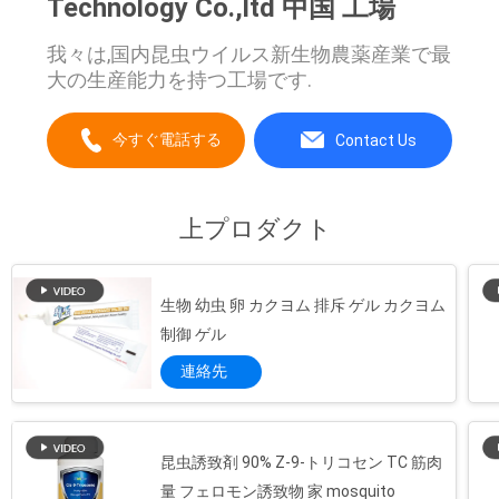
Technology Co.,ltd 中国 工場
用
我々は,国内昆虫ウイルス新生物農薬産業で最
を
大の生産能力を持つ工場です.
要
今すぐ電話する
Contact Us
求
し
上プロダクト
な
さ
生物 幼虫 卵 カクヨム 排斥 ゲル カクヨム
制御 ゲル
い
連絡先
地
昆虫誘致剤 90% Z-9-トリコセン TC 筋肉
図
量 フェロモン誘致物 家 mosquito