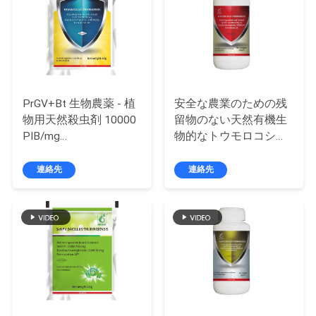
旅
行
品
PrGV+Bt 生物農薬 - 植
安全な農業のための残
質
物用天然殺虫剤 10000
留物のない天然有機生
PIB/mg
物的なトウモロコシ農
管
PrGV+16000IU/mg Bt
作物農薬AcNPV
理
Plutella xylostella 環境
連絡先
連絡先
に優しい有機害虫対策
スプレー
私
達
に
連